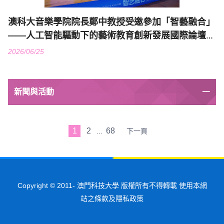
澳科大音樂學院院長鄭中教授受邀參加「智藝融合」
——人工智能驅動下的藝術教育創新發展國際論壇並
作主旨發言
2026/06/25
新聞與活動
1
2
68
...
下一頁
Copyright © 2011-
澳門科技大學 版權所有不得轉載 使用本網
站之條款及隱私政策