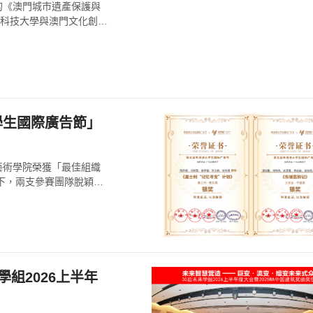
編的《澳門城市遺產保護與
門科技大學與澳門文化創意
學生國際廣告節」
藝術學院榮獲「最佳組織
導下，兩支參賽團隊脫穎而
組2026上半年