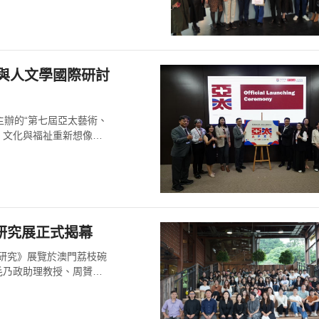
與人文學國際研討
主辦的“第七屆亞太藝術、
術、文化與福祉重新想像亞
藝術研究展正式揭幕
術研究》展覽於澳門荔枝碗
毛乃政助理教授、周贇客