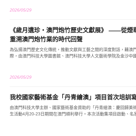
2026/05/29
《歲月遺珍・澳門炮竹歷史文獻展》 ——從煙華故紙到方寸華章
重溯澳門炮竹業的時代回聲
為弘揚澳門歷史文化傳統，推動文獻與工藝之間的深度對話，藉澳門
際，由澳門科技大學圖書館、澳門科技大學人文藝術學院及金沙中
《歲月遺珍・澳門炮竹歷史文獻展》，於20...
2026/05/29
我校國家藝術基金「丹青繪澳」項目首次培訓
由澳門科技大學主辦、國家藝術基金資助的「丹青繪澳：慶回歸美
生活動4月20-23日期間在澳門順利舉行。本次活動集項目啟動、
匯報於一體，標誌著國家藝術基金「丹...