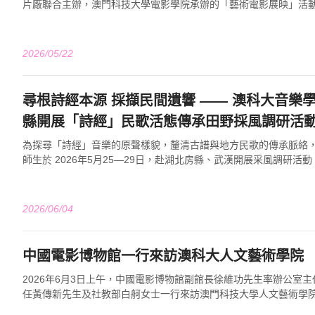
片廠聯合主辦，澳門科技大學電影學院承辦的「藝術電影展映」活
廳隆重舉行。此次「藝術電影展映」...
2026/05/22
尋根詩經本源 採擷民間遺響 —— 澳科大音樂
縣開展「詩經」民歌活態傳承田野採風調研活
為探尋「詩經」音樂的原聲樣貌，釐清古譜與地方民歌的傳承脈絡
師生於 2026年5月25—29日，赴湖北房縣、武漢開展采風調研活
為核心坐標，以「詩經之源」與「...
2026/06/04
中國電影博物館一行來訪澳科大人文藝術學院
2026年6月3日上午，中國電影博物館副館長徐維功先生率辦公室
任黃傳新先生及社教部白舸女士一行來訪澳門科技大學人文藝術學
志慶教授、電影學院課程主任孟曉清副...