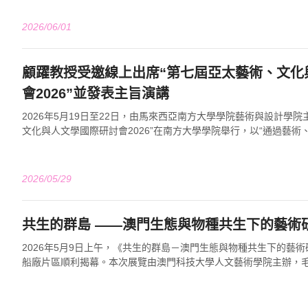
2026/06/01
顧躍教授受邀線上出席“第七屆亞太藝術、文化
會2026”並發表主旨演講
2026年5月19日至22日，由馬來西亞南方大學學院藝術與設計學院
文化與人文學國際研討會2026”在南方大學學院舉行，以“通過藝
太身份”為核心主題，彙聚...
2026/05/29
共生的群島 ——澳門生態與物種共生下的
2026年5月9日上午，《共生的群島－澳門生態與物種共生下的藝
船廠片區順利揭幕。本次展覽由澳門科技大學人文藝術學院主辦，
座講師擔任學術顧問，馬小茹女士擔任...