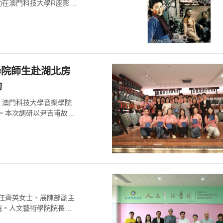
動在澳門科技大學R座影視
學院師生赴湖北房
動
，澳門科技大學音樂學院
動。本次調研以尹吉甫故里
主任齊英女士、展陳部副主
院。人文藝術學院院長張