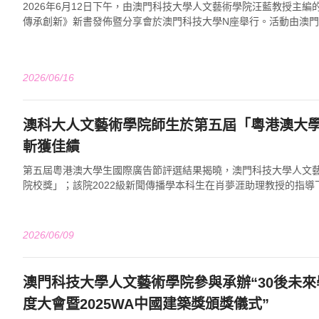
2026年6月12日下午，由澳門科技大學人文藝術學院汪藍教授主
傳承創新》新書發佈暨分享會於澳門科技大學N座舉行。活動由澳
產業促進會共同主辦，吸引來自文化...
2026/06/16
澳科大人文藝術學院師生於第五屆「粵港澳大
斬獲佳績
第五屆粵港澳大學生國際廣告節評選結果揭曉，澳門科技大學人文
院校獎」；該院2022級新聞傳播學本科生在肖夢涯助理教授的指
出，分憑兩項原創作品斬獲競賽銀獎，教...
2026/06/09
澳門科技大學人文藝術學院參與承辦“30後未來學
度大會暨2025WA中國建築獎頒獎儀式”