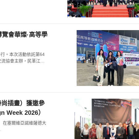
博覽會華燦·高等學
舉行。本次活動依託第64
交流協會主辦，民革江西
時尚插畫）獲邀參
Week 2026）
續設計周）在塞爾維亞諾維薩德大
.