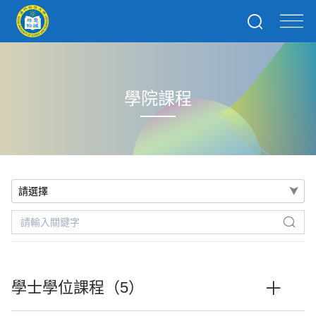
學院課程
學士學位課程（5）