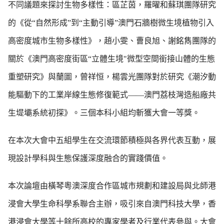
不同議題來探討生物多樣性：區芷茵，羅曜和蘇琪團隊研究
的《從“自然形成”到“主動引導”澳門石牆樹微生境植物引入
高密度城市生物多樣性》，趙小雯、曹良旭、謝銘雋團隊的
關於《澳門高密度街區“立體生境"微型空間銜接山體的生態
重塑研究》與蘭圖，曾祥恒，楊雲光團隊對於研究《潮汐動
能驅動下的工業岸線生態修復範式——澳門荔枝灣造船廠共
生堤壩系統初探》。三個本科小組均斬獲大會一等獎。
在本次大會中五組學生在交流環節積極與各界代表互動，展
現設計學科與生態保護深度融合的實踐價值。
本次論壇由橫琴粵澳深度合作區城市規劃和建設局與北師港
浸會大學生命科學系聯合主辦，吸引來自澳門科技大學，香
港浸會大學等十餘所高校的專家學者及行業代表參與。大會