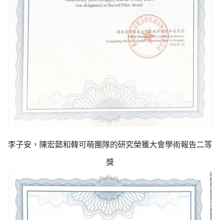
李子安，陳宏懿和韓可萌團隊的研究榮獲大會學術報告二等
獎