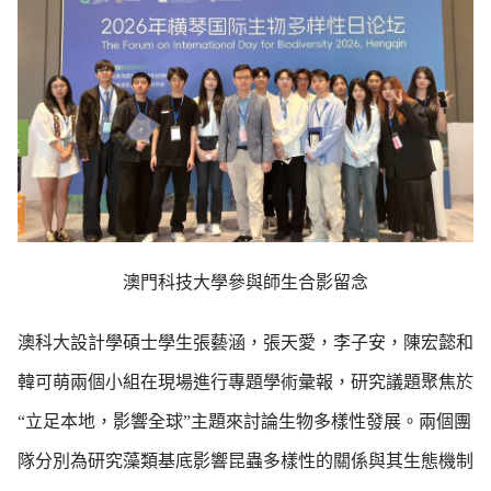
澳門科技大學參與師生合影留念
澳科大設計學碩士學生張藝涵，張天愛，李子安，陳宏懿和
韓可萌兩個小組在現場進行專題學術彙報，研究議題聚焦於
“立足本地，影響全球”主題來討論生物多樣性發展。兩個團
隊分別為研究藻類基底影響昆蟲多樣性的關係與其生態機制