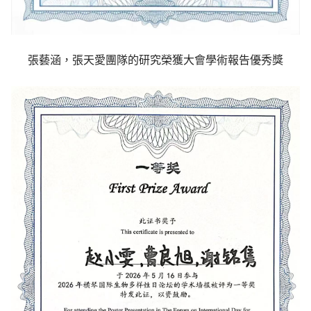
張藝涵，張天愛團隊的研究榮獲大會學術報告優秀獎