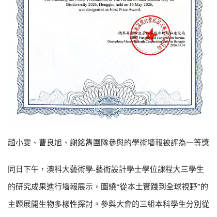
趙小雯、曹良旭、謝銘雋團隊參與的學術墻報被評為一等獎
同日下午，澳科大藝術學-藝術設計學士學位課程大三學生
的研究成果進行墻報展示，圍繞“從本土實踐到全球視野”的
主題展開生物多樣性探討。參與大會的三組本科學生分別從