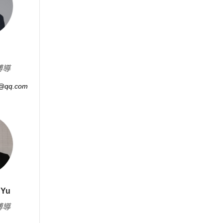
博導
@qq.com
 Yu
博導