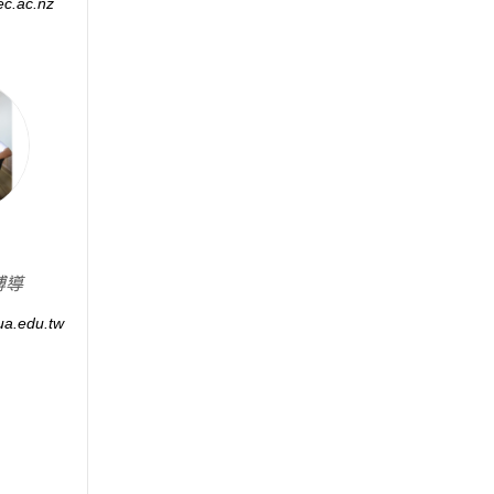
c.ac.nz
博導
a.edu.tw