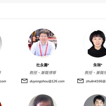
杜永壽*
朱琳*
導
教授、兼職博導
教授、兼職
.com
duyongshou@126.com
zhulin4166@