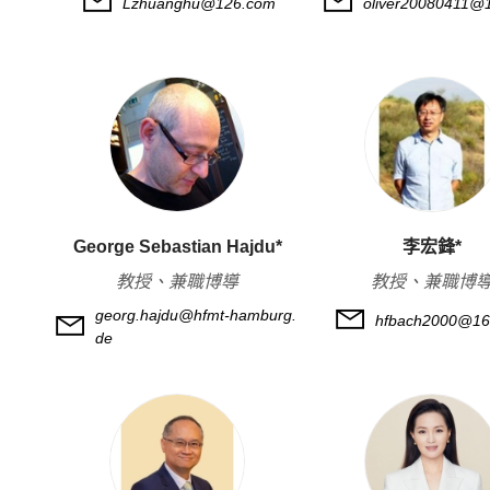
Lzhuanghu@126.com
oliver20080411@
George Sebastian Hajdu*
李宏鋒*
教授、兼職博導
教授、兼職博
georg.hajdu@hfmt-hamburg.
hfbach2000@16
de