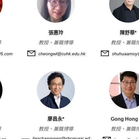
張惠玲
陳舒華*
導
教授、兼職博導
教授、兼職
26.com
cheongwl@cuhk.edu.hk
shuhuaamoy
廖昌永*
Gong Hong
導
教授、兼職博導
教授、兼職
liaochangyong@shcmusic.ed