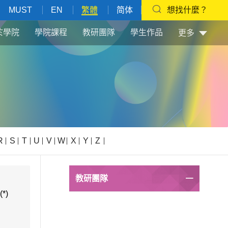
MUST
EN
繁體
简体
想找什麼？
於學院
學院課程
教研團隊
學生作品
更多
R
S
T
U
V
W
X
Y
Z
教研團隊
(*)