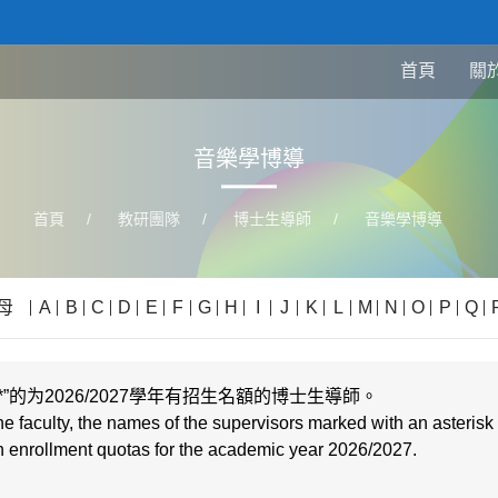
首頁
關
音樂學博導
首頁
/
教研團隊
/
博士生導師
/
音樂學博導
母
A
B
C
D
E
F
G
H
I
J
K
L
M
N
O
P
Q
的为2026/2027學年有招生名額的博士生導師。
he faculty, the names of the supervisors marked with an asterisk 
ith enrollment quotas for the academic year
2026/2027
.