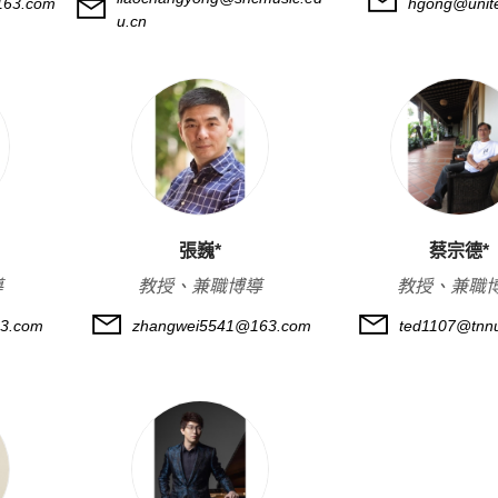
163.com
hgong@unite
u.cn
張巍*
蔡宗德*
導
教授、兼職博導
教授、兼職
3.com
zhangwei5541@163.com
ted1107@tnnu