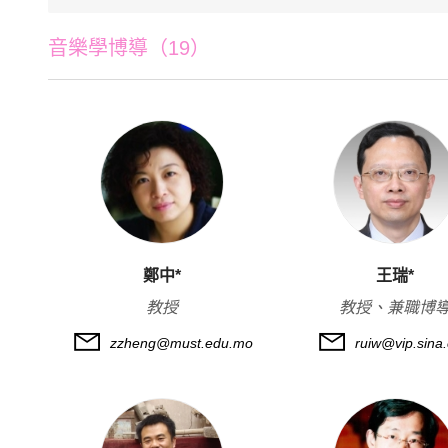
音樂學博導（19）
鄭中*
王瑞*
教授
教授、兼職博
zzheng@must.edu.mo
ruiw@vip.sina