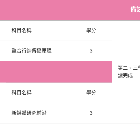
備
科目名稱
學分
整合行銷傳播原理
3
第二、三
讀完成
科目名稱
學分
新媒體研究前沿
3