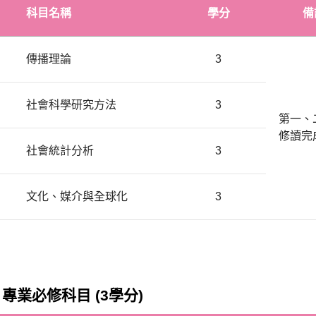
科目名稱
學分
備
傳播理論
3
社會科學研究方法
3
第一、
修讀完
社會統計分析
3
文化、媒介與全球化
3
：專業必修科目 (3學分)