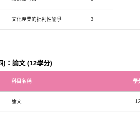
文化產業的批判性論爭
3
四)：論文 (12學分)
科目名稱
學
論文
1