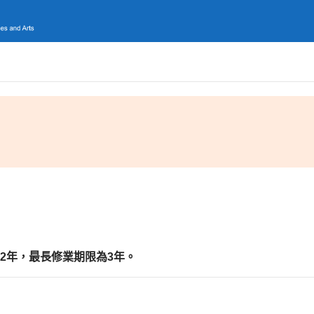
2
年
，最長修業期限為
3
年。