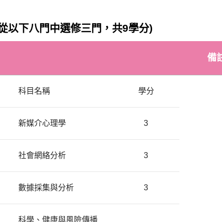
 (從以下八門中選修三門，共9學分)
備
科目名稱
學分
新媒介心理學
3
社會網絡分析
3
數據採集與分析
3
科學、健康與風險傳播