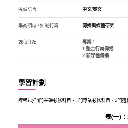
授課語言
中文/英文
學術領域 / 知識範疇
傳播與媒體研究
課程介紹
專業：
1.整合行銷傳播
2.新媒體傳播
學習計劃
課程包括4門基礎必修科目、1門專業必修科目、3門
表(一)：