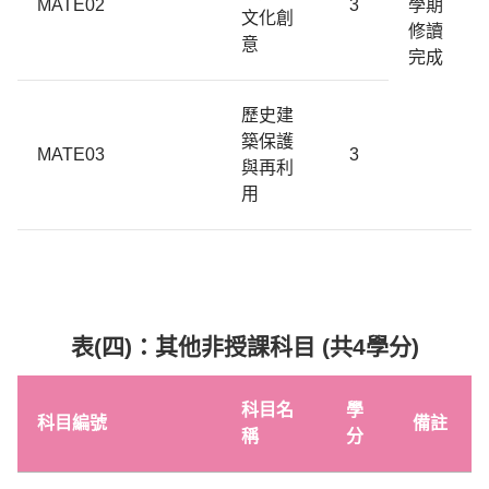
MATE02
3
學期
文化創
修讀
意
完成
歷史建
築保護
MATE03
3
與再利
用
表(四)：其他非授課科目 (共4學分)
科目名
學
科目編號
備註
稱
分