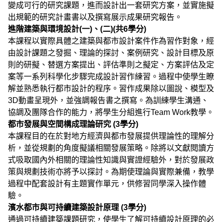
變成可行的研究課題，進而設計出一套研究方案，並實施擬
出規範的研究計畫書以及撰寫展示成果研究報告。
進階建築與環境設計(一)、(二)(共6學分)
本課程以實際具體之建築與都市設計案件作為習作對象，經
由設計課題之發掘、理論的探討、案例研究、設計目標及原
則的研擬、替選方案提出、評估準則之擬定、方案評估及定
案等一系列科學化步驟完成設計習作練習。過程中使學生瞭
解並熟悉執行都市設計的程序。習作成果除以圖說、模型及
3D動畫呈現外，並強調報告書之撰寫。為訓練學生溝通、
協調及團隊合作的能力，將學生分組進行Team Work教學。
都市發展與空間構成理論研究 (3學分)
本課程目的在於對地方經濟與都市發展提供理論性的理解分
析，並從規劃的角度擬議相關發展策略。除將以文獻閱讀方
式吸取國內外相關的理論性知識與實證經驗外，對於發展政
策與規劃技術亦將予以探討。為期使理論與實際兼備，教學
過程中配套設計有主題實作單元，供修習同學深入操作體
驗。
濱水都市與可持續建築設計原理 (3學分)
通過可持續建築課題研究，使學生了解可持續設計原理的必