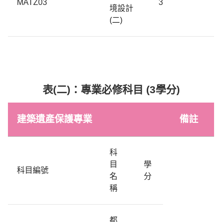
MATZ03
3
境設計
(
二
)
表(二)：專業必修科目 (3學分)
建築遺產保護專業
備註
科
目
學
科目編號
名
分
稱
都