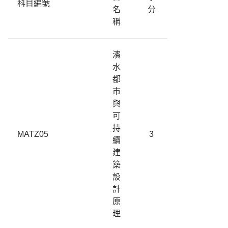
科目編號
名
分
稱
濱
水
都
市
與
可
持
MATZ05
3
續
建
築
設
計
原
理