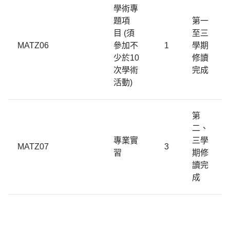
學術專
題項
第一
目
(
須
至三
MATZ06
參加不
1
學期
少於
10
修讀
次學術
完成
活動
)
第
二、
專業實
三學
MATZ07
3
習
期修
讀完
成