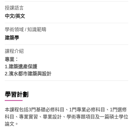
授課語言
中文/英文
學術領域 / 知識範疇
建築學
課程介紹
專業：
1.建築遺產保護
2.濱水都市建築與設計
學習計劃
本課程包括
3
門基礎必修科目、
1
門專業必修科目、
1
門選修
科目、專業實習、畢業設計、學術專題項目及一篇碩士學位
論文。