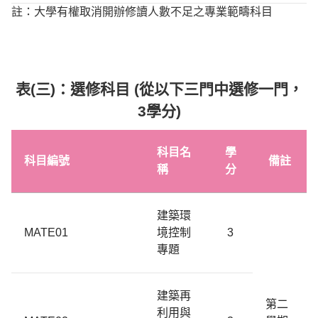
註：大學有權取消開辦修讀人數不足之專業範疇科目
表
(
三
)
：
選修科目
(
從以下三門中選修一門，
3
學分
)
科目名
學
科目編號
備註
稱
分
建築環
MATE01
境控制
3
專題
建築再
第二
利用與