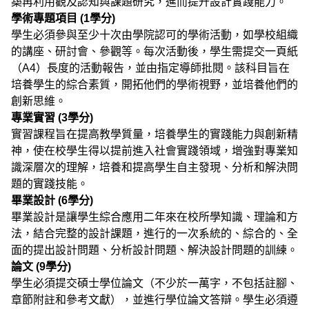
築再利用觀及認知與課題研究，進而提升設計實踐能力。
學術專題項目 (1學分)
學生必須參與至少十次由學院認可的學術活動，如學校組織
的講座、研討會、參觀等。每次活動後，學生需提交一頁紙
（A4）長度的活動報告，並由指定導師批閱。該科目旨在
培養學生的綜合素質，開拓他們的學術視野，並培養他們的
創新思維。
專業實習 (3學分)
實習課程旨在提高教學質量，培養學生的實踐能力與創新精
神，使在校學生得以提前進入社會實踐領域，增強對專業知
識深層次的理解，培養和提高學生自主發現、分析和解決問
題的實踐技能。
畢業設計 (6學分)
畢業設計是讓學生綜合應用二年來在校所學知識、理論和方
法，結合完整的設計課題，進行的一次系統的、綜合的、全
面的提出設計問題、分析設計問題、解決設計問題的訓練。
論文 (9學分)
學生必須提交碩士學位論文（不少於一萬字，不包括註腳、
章節附註和參考文獻），並進行學位論文答辯。學生必須遵