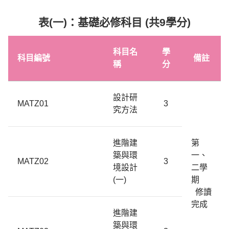
表(一)：基礎必修科目 (共9學分)
科目名
學
科目編號
備註
稱
分
設計研
MATZ01
3
究方法
進階建
第
築與環
一、
MATZ02
3
境設計
二學
(
一
)
期
修讀
完成
進階建
築與環