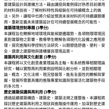
要建築設計與建構方法。藉由講授與案例探討熟悉目前運用
的材料與技術、了解材料特性與組裝在可持續概念上的做
法。另外，課程中也將介紹並預測未來材料的可持續課題運
用，重新定義未來建築設計在可持續發展概念的可能性。
建築環境控制專題 (3學分)
本課程旨在瞭解地球環境與氣候變遷趨勢、各項物理環境因
素對建築物之影響，教導學生瞭解各項現代化設備之應用原
理，探究進階科學控制方法研究，以期塑造舒適、便利、安
全、健康之建築物與建構優良環境品質。
建築再利用與文化創意 (3學分)
本課程將以文化創意產業理論為主軸，有系統教導相關理論
研究，輔以實際再利用案例說明與比較分析。並對相關理
論、概念、文化法規、現況發展等，能有全面性的瞭解與掌
握，發展所需要具備的進階專業知識與發展活化建築物手段
的多元性。
歷史建築保護與再利用 (3學分)
通過延續建築構造、建築史、建築法規之匯整後，本課程將
探討歷史建築再利用之現狀與進階操作運用。加深對歷史建