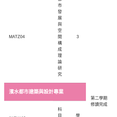
市
發
展
與
空
MATZ04
間
3
構
成
理
論
研
究
濱水都市建築與設計專業
第二學期
修讀完成
科
目
學