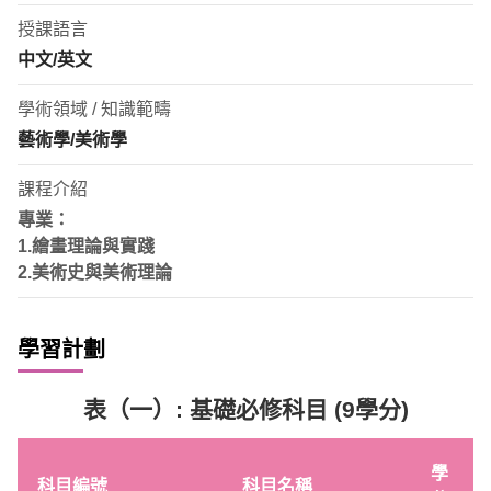
授課語言
中文/英文
學術領域 / 知識範疇
藝術學/美術學
課程介紹
專業：
1.繪畫理論與實踐
2.美術史與美術理論
學習計劃
表（一）
:
基礎必修科目
(9
學分
)
學
科目編號
科目名稱