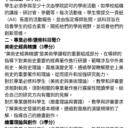
學生必須參與至少十次由學院認可的學術活動，如學校組織
的講座、研討會、參觀等。每次活動後，學生需提交一頁紙
（A4）長度的活動報告，並由指定導師批閱。該科目旨在
培養學生的綜合素質，開拓他們的學術視野，並培養他們的
創新思維。
二、專業
必修
/
選修科目簡介
美術史經典精讀（
3
學分）
“美術史經典精讀”是美術學課程的重要組成部分，在導師的
指導下對美術史重要的經典著作進行研讀，範疇涉及中外美
術史、美術史理論、風格演變史等，通過學習瞭解歷史上美
術史的重要著作和理論，從而提升和加強研究能力。
對於專業必修科學生（美術史與美術理論），教學和評審要
求相對較高，須對相關的專業著作進行擴展性閱讀學習，結
合自己的研究方向有獨到的見解。
對於專業選修科學生（繪畫理論與實踐），教學與評審要求
了解美術史發展的基本規律，通過對風格的演變規律的了
解，指導自己的繪畫創作。
繪畫理論與創作（
3
學分）