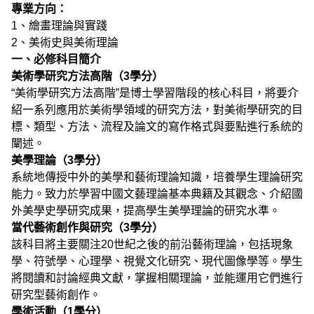
專
業方向
：
1、繪畫理論與實踐
2、美術史與美術理論
一、
必修科目簡
介
美術學研究方法高階（
3
學分）
“美術學研究方法高階”是博士學習階段的核心科目，將要介
紹一系列應用於美術學領域的研究方法，對美術學研究的目
標、類型、方法、流程及論文的寫作格式與要點進行系統的
闡述。
美學理論（
3
學分）
系統地傳授中外的美學和藝術理論知識，培養學生理論研究
能力。致力於學習中國文藝理論基本典籍及其觀念、介紹國
外美學史學研究成果，提高學生美學理論的研究水準。
當代藝術創作與研究（
3
學分）
該科目將主要關注20世紀之後的前沿藝術理論，包括現象
學、符號學、心理學、視覺文化研究、現代圖像學等。學生
將閱讀和討論經典文獻，掌握相關理論，並能運用它們進行
研究型藝術創作。
學術活動（
1
學分）