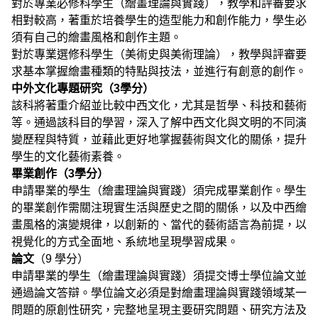
對於專業必修科學生（繪畫理論與實踐），教學和評審要求
相對較高，著重於培養學生的造型能力和創作能力，學生必
須有自己的繪畫風格和創作主題。
對於專業選修科學生（美術史與美術理論），教學與評審要
求基本掌握繪畫種類的特點與技法，並進行有創意的創作。
中外文化專題研究（
3
學分）
該科將著重介紹並比較中西文化，尤其是哲學、科技和藝術
等。通過該科目的學習，深入了解中西文化與文明的不同演
變歷程與特質，並藉此更好地掌握藝術與文化的關係，提升
學生的文化藝術素養。
畢業創作（
3
學分）
申請畢業的學生（繪畫理論與實踐）須完成畢業創作。學生
的畢業創作需關注現實生活與歷史之間的關係，以及中西繪
畫風格的演變規律，以創新的、當代的藝術語言為前提，以
視覺化的方式全面地、系統地呈現學習成果。
論文
（9 學分）
申請畢業的學生（繪畫理論與實踐）須提交博士學位論文並
通過論文答辯。學位論文必須是對繪畫理論與實踐領域某一
問題的原創性研究，完整地呈現主要研究問題、研究方法及