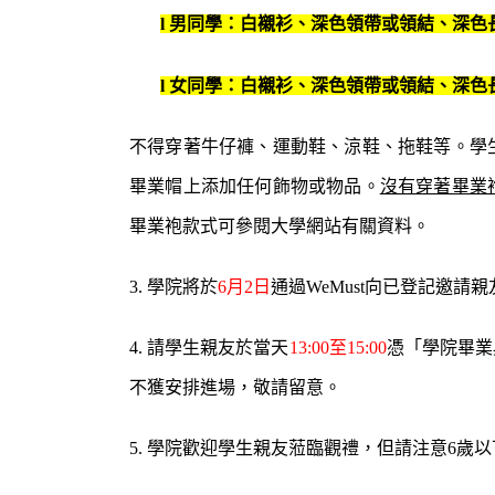
l
男同學：白襯衫、深色領帶或領結、深色
l
女
同學：
白襯衫、深色領帶或領結、深色
不得穿著牛仔褲、運動鞋、涼鞋、拖鞋等。學
畢業帽上添加任何飾物或物品。
沒有穿著畢業
畢業袍款式
可參閱大學網
站有關資料。
3.
學院
將於
6
月
2
日
通過
WeMust
向已登記邀請親
4.
請
學生親友於當天
13
:
00
至
15
:
00
憑「
學院畢業
不獲安排進場，敬請留意。
5.
學院
歡迎學生親友蒞臨觀禮，但請注意
6
歲以