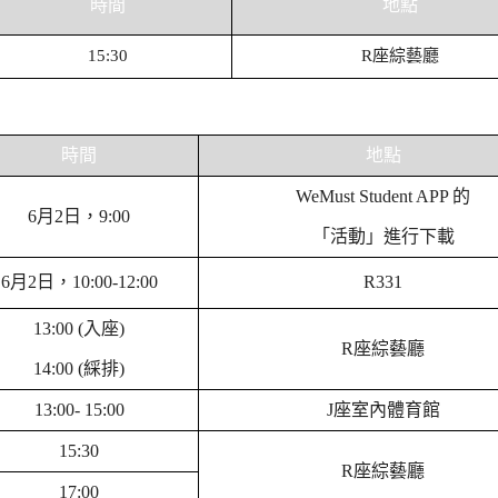
時間
地點
15:30
R
座綜藝廳
時間
地點
WeMust Student APP
的
6
月
2日，9
:00
「活動」進行下載
6
月
2日，1
0:00-12
:
00
R
331
13:00 (
入座
)
R
座綜藝廳
14:00 (
綵排
)
13:00-
15:00
J
座室內體育館
15:30
R
座綜藝廳
17:00