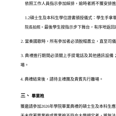
依照工作人員指示參加綵排，逾時者將不獲安排進
1.2
碩士生及本科生學位
證書頒
授儀式：學生手拿
最後學生按指示步下舞台，有序地返回
院長拍照。
2.
當奏國歌時，所有參加者必須脫帽肅立，直至司儀
3
.
典禮進行期間必須關上手提電話及其他通訊設備
場。
4
.
典禮結束後，請待主禮團及貴賓先行離場。
三、
畢業袍
獲邀請參加
2
026
年學院畢業典禮的碩士生及本科生應
天未穿著畢業袍或畢業袍不符合大學規定者，將無法