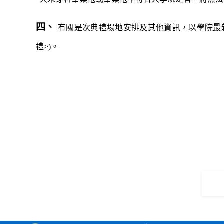
四、
有關是次典禮場地安排及其他資訊，以
學院
最
禮
>)
。