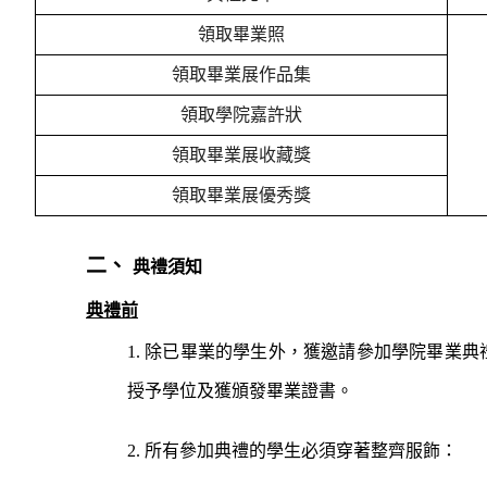
領取畢業照
領取畢業展作品集
領取學院嘉許狀
領取畢業展收藏獎
領取畢業展優秀獎
二、
典禮須知
典禮前
1.
除已畢業的學生外，獲邀請參加
學院
畢業典
授予學位及獲頒發畢業證書。
2.
所有參加典禮的學生必須穿著整齊服飾：