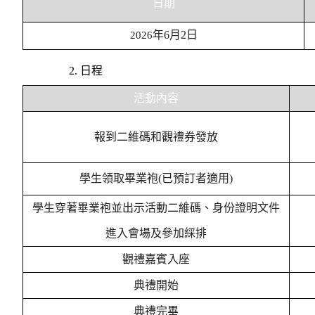
日期
年
6
月
2
日
2026
2.
日程
活動內容
報到二維碼和觀禮券發放
學生領取畢業袍(已預訂者適用)
學生穿著畢業袍並出示活動二維碼、身份證明文件
進入會場及參加綵排
觀禮嘉賓入座
典禮開始
典禮完畢