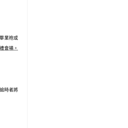
畢業袍或
禮會場。
逾時者將