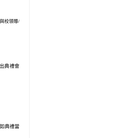
與校領導
/
出典禮會
如典禮當