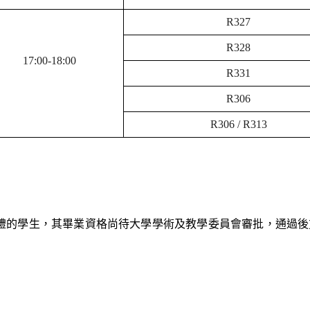
R
327
R
328
1
7
:
00-18
:
00
R
331
R
306
R
306
/
R
313
禮的學生，其畢業資格尚待大學學術及教學委員會審批，通過後