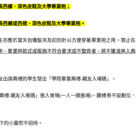
長西褲、深色皮鞋及大學畢業袍；
長西褲或西裙、深色皮鞋及大學畢業袍。
生亦應於當天自備髮夾及扣別針以方便穿著畢業袍之用。
禁止在
袍、畢業袍款式或服飾不符合要求或不整齊者，將不獲准進入典
友出席典禮的學生發出「
學院畢業典禮
-
親友入場碼
」。
典禮
-
親友入場碼
」進入會場
(
一人一碼進場
)
。觀禮券不設劃位，
下的小童恕不招待。