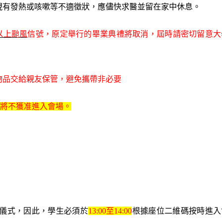
現有發熱或咳嗽等不適徵狀，應儘快求醫並留在家中休息
。
以上颱風
信號，原定舉行的畢業典禮將取消，屆時請密切留意大
物品交給親友保管，避免攜帶非必要
將不獲准進入會場。
儀式，因此，學生必須於
1
3
:00
至
1
4
:00
根據座位二維碼
按時進入