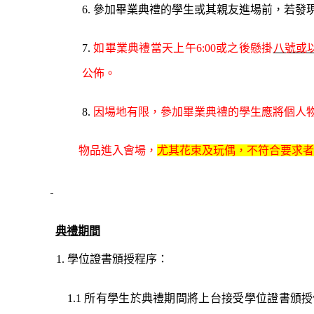
6.
參加畢業典禮的
學
生
或其親友
進場前
，若發
7.
如
畢業典禮當天
上午
6:00
或之後懸掛
八號或
公佈。
8.
因場地有限，參加畢業典禮的學生應將個人
物品進入會場，
尤其花束及玩偶，不符合要求者
典禮期間
1
.
學位
證書頒
授程序：
1.1
所有學生於典禮期間將上台接受學位
證書頒
授