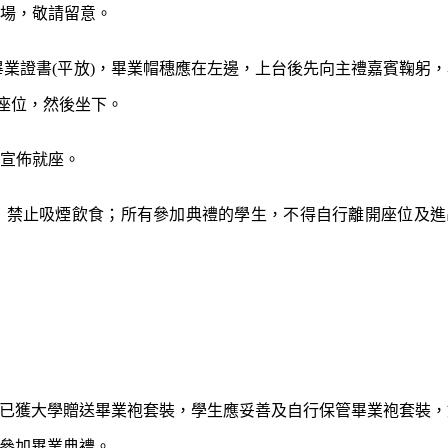
場，敬請留意。
畢業證書
(
平放
)
，
畢業帽穗應在左邊，
上台後先向主禮嘉賓鞠躬，
座位，然後坐下。
宣佈就座。
；禁止吸煙飲食；所有參加典禮的學生，不得自行離開座位及進
已獲大學贈送畢業袍套裝，學生應妥善及自行保管畢業袍套裝，
參加畢業典禮。