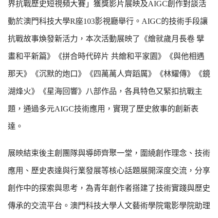
界抗戰歷史短視頻大賽」獲獎影片展映及AIGC創作對談活
動於澳門科技大學R座103影視廳舉行。AIGC的技術手段讓
抗戰故事煥發新活力，本次活動展映了《繪就歲月長卷 擘
畫和平新篇》《拼合時代碎片 共繪和平家園》《與他相遇
那天》《沉默的炮口》《四萬萬人齊蹈厲》《林耀傳》《鏡
湖烽火》《星海回響》八部作品，各具特色又緊扣抗戰主
題，通過多元AIGC技術應用，實現了歷史敘事的創新表
達。
展映結束後主創團隊與導師齊聚一堂，圍繞創作理念、技術
應用、歷史表達與行業發展等核心話題展開深度交流，分享
創作中的探索與思考，為青年創作者搭建了技術實踐與歷史
傳承的交流平台。澳門科技大學人文藝術學院電影學院助理