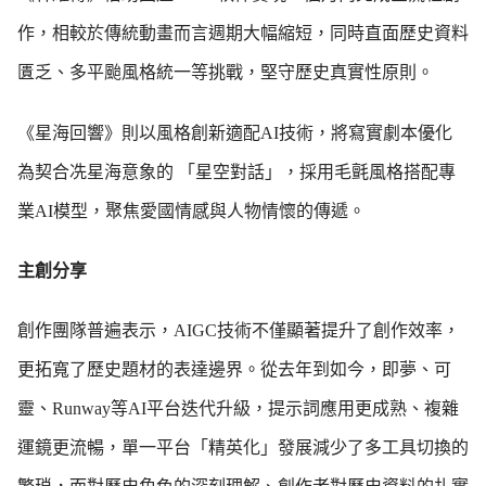
作，相較於傳統動畫而言週期大幅縮短，同時直面歷史資料
匱乏、多平颱風格統一等挑戰，堅守歷史真實性原則。
《星海回響》則以風格創新適配AI技術，將寫實劇本優化
為契合冼星海意象的 「星空對話」，採用毛氈風格搭配專
業AI模型，聚焦愛國情感與人物情懷的傳遞。
主創分享
創作團隊普遍表示，AIGC技術不僅顯著提升了創作效率，
更拓寬了歷史題材的表達邊界。從去年到如今，即夢、可
靈、Runway等AI平台迭代升級，提示詞應用更成熟、複雜
運鏡更流暢，單一平台「精英化」發展減少了多工具切換的