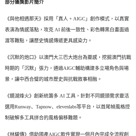
部分獲獎影片簡介
《與他相遇那天》採用「真人 + AIGC」創作模式，以真實
表演為情感落點，攻克 AI 前後一致性、彩色轉黑白畫面過
渡等難點，讓歷史情感傳遞更具感染力。
《沉默的炮口》以澳門大三巴大炮台為靈感，挖掘澳門抗戰
時期的「沉默」張力，通過AIGC輔助構建多立場角色與場
景，讓中西合璧的城市歷史與抗戰敘事相融。
《鏡湖烽火》創新統籌多 AI 工具，針對不同鏡頭需求靈活
選用Runway、Tapnow、elevenlabs等平台，以首尾幀風格控
制破解多工具拼合的風格偏移難題。
《林耀傳》借助國產AIGC軟件實現一個月內完成全流程創