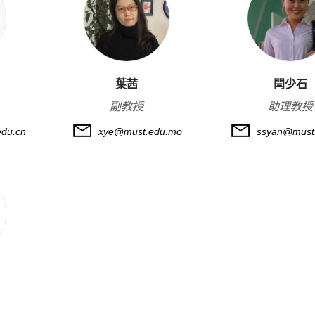
葉茜
閆少石
副教授
助理教授
du.cn
xye@must.edu.mo
ssyan@must