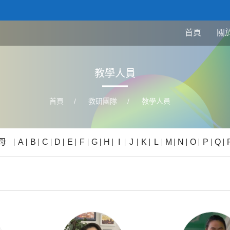
首頁
關
教學人員
首頁
/
教研團隊
/
教學人員
母
A
B
C
D
E
F
G
H
I
J
K
L
M
N
O
P
Q