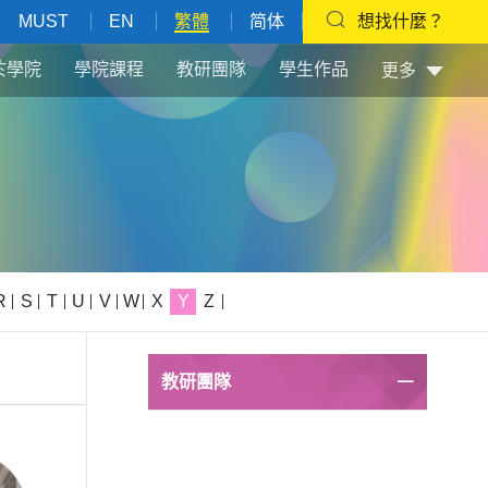
MUST
EN
繁體
简体
想找什麼？
於學院
學院課程
教研團隊
學生作品
更多
R
S
T
U
V
W
X
Y
Z
教研團隊