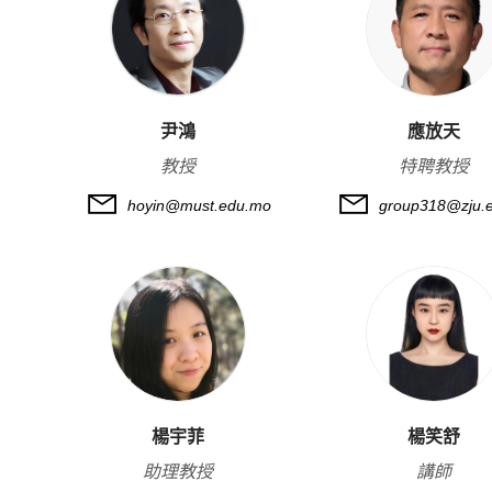
尹鴻
應放天
教授
特聘教授
hoyin@must.edu.mo
group318@zju.e
楊宇菲
楊笑舒
助理教授
講師