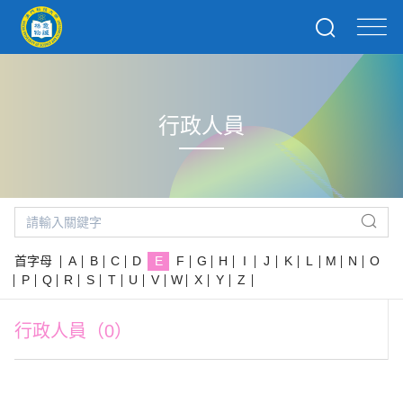
行政人員
首字母
A
B
C
D
E
F
G
H
I
J
K
L
M
N
O
P
Q
R
S
T
U
V
W
X
Y
Z
行政人員（0）