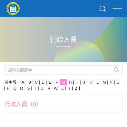
行政人員
首字母
A
B
C
D
E
F
G
H
I
J
K
L
M
N
O
P
Q
R
S
T
U
V
W
X
Y
Z
行政人員（0）