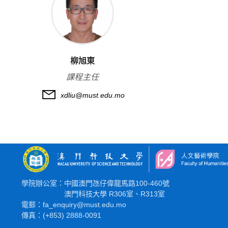
柳旭東
課程主任
xdliu@must.edu.mo
學院辦公室：中國澳門氹仔偉龍馬路100-460號
澳門科技大學 R306室、R313室
電郵：fa_enquiry@must.edu.mo
傳真：(+853) 2888-0091