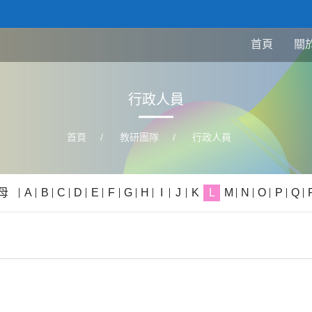
首頁
關
行政人員
首頁
/
教研團隊
/
行政人員
母
A
B
C
D
E
F
G
H
I
J
K
L
M
N
O
P
Q