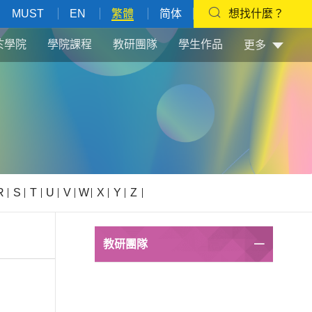
MUST
EN
繁體
简体
想找什麼？
於學院
學院課程
教研團隊
學生作品
更多
R
S
T
U
V
W
X
Y
Z
教研團隊