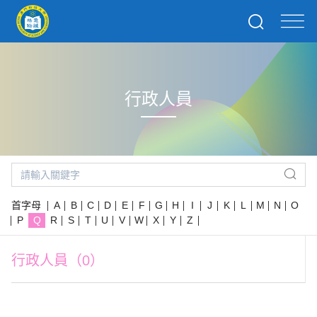
行政人員
首字母
A
B
C
D
E
F
G
H
I
J
K
L
M
N
O
P
Q
R
S
T
U
V
W
X
Y
Z
行政人員（0）