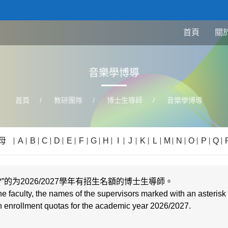
首頁
關
音樂學博導
首頁
/
教研團隊
/
博士生導師
/
音樂學博導
母
A
B
C
D
E
F
G
H
I
J
K
L
M
N
O
P
Q
的为2026/2027學年有招生名額的博士生導師。
he faculty, the names of the supervisors marked with an asterisk 
ith enrollment quotas for the academic year
2026/2027
.