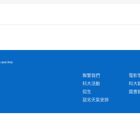
聯繫我們
電影
科大活動
科大
招生
圖書
惡劣天氣安排