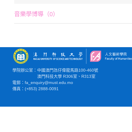
音樂學博導（0）
學院辦公室：中國澳門氹仔偉龍馬路100-460號
澳門科技大學 R306室、R313室
電郵：fa_enquiry@must.edu.mo
傳真：(+853) 2888-0091