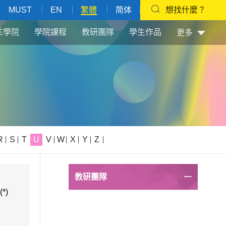
MUST
EN
繁體
简体
想找什麼？
於學院
學院課程
教研團隊
學生作品
更多
R
S
T
U
V
W
X
Y
Z
教研團隊
(*)