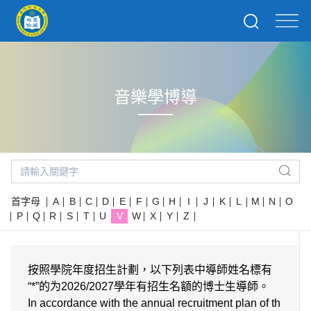
音樂學博導
首字母
A
B
C
D
E
F
G
H
I
J
K
L
M
N
O
P
Q
R
S
T
U
V
W
X
Y
Z
按照學院年度招生計劃，以下列表中導師姓名標有
“*”的为2026/2027學年有招生名額的博士生導師。
In accordance with the annual recruitment plan of th