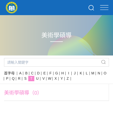
美術學碩導
首字母
A
B
C
D
E
F
G
H
I
J
K
L
M
N
O
P
Q
R
S
T
U
V
W
X
Y
Z
美術學碩導（0）