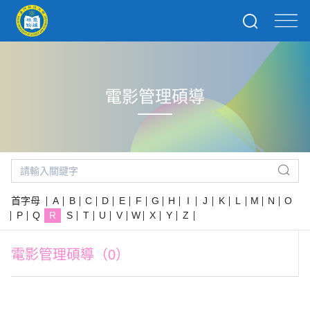
電影管理碩導
首字母
A
B
C
D
E
F
G
H
I
J
K
L
M
N
O
P
Q
R
S
T
U
V
W
X
Y
Z
電影管理碩導（0）