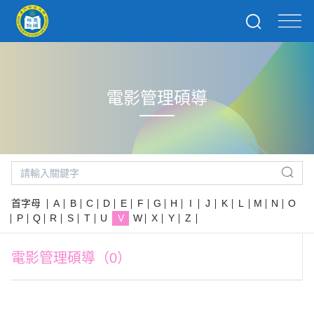
電影管理碩導
首字母
A
B
C
D
E
F
G
H
I
J
K
L
M
N
O
P
Q
R
S
T
U
V
W
X
Y
Z
電影管理碩導（0）