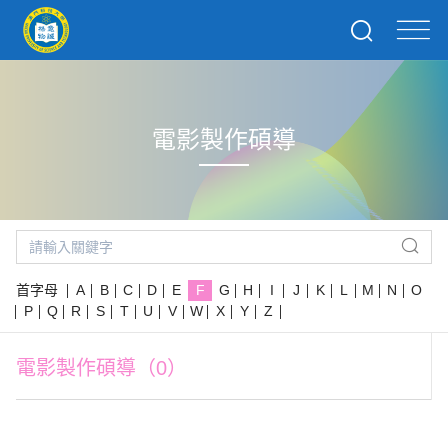
電影製作碩導
首字母
A
B
C
D
E
F
G
H
I
J
K
L
M
N
O
P
Q
R
S
T
U
V
W
X
Y
Z
電影製作碩導（0）