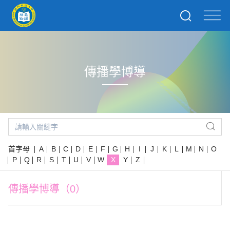
傳播學博導
首字母
A
B
C
D
E
F
G
H
I
J
K
L
M
N
O
P
Q
R
S
T
U
V
W
X
Y
Z
傳播學博導（0）