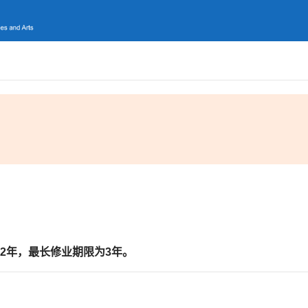
2
年
，最长修业期限为
3
年。