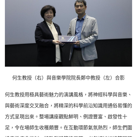
何生教授（右）與音樂學院院長鄭中教授（左）合影
何生教授用極具藝術魅力的演講風格，將神經科學與音樂、
與藝術深度交叉融合，將精深的科學前沿知識用通俗易懂的
方式呈現出來。整場講座觀點鮮明、例證豐富、啟發性十
足，令在場師生收穫頗豐。在互動環節氣氛熱烈，師生們圍