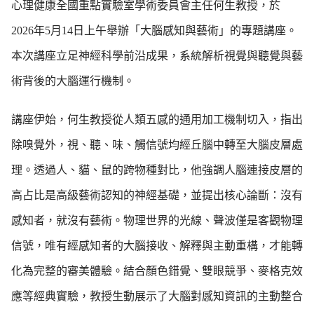
心理健康全國重點實驗室學術委員會主任何生教授，於
2026年5月14日上午舉辦「大腦感知與藝術」的專題講座。
本次講座立足神經科學前沿成果，系統解析視覺與聽覺與藝
術背後的大腦運行機制。
講座伊始，何生教授從人類五感的通用加工機制切入，指出
除嗅覺外，視、聽、味、觸信號均經丘腦中轉至大腦皮層處
理。透過人、貓、鼠的跨物種對比，他強調人腦連接皮層的
高占比是高級藝術認知的神經基礎，並提出核心論斷：沒有
感知者，就沒有藝術。物理世界的光線、聲波僅是客觀物理
信號，唯有經感知者的大腦接收、解釋與主動重構，才能轉
化為完整的審美體驗。結合顏色錯覺、雙眼競爭、麥格克效
應等經典實驗，教授生動展示了大腦對感知資訊的主動整合