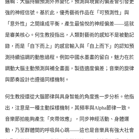
邏輯：大腦持續預測外界變化，預測與現實的偏差會引發更
強的神經信號。基於此，優秀藝術作品在「可預測性」與
「意外性」之間達成平衡，產生最愉悅的神經偏差——這就
是審美核心。何生教授指出，人類對藝術的感知不是被動記
錄，而是「自下而上」的感官輸入與「自上而下」的認知預
測持續協調的動態過程。例如中國水墨畫的留白，魅力在於
調動大腦主動預測與補全畫面，製造適度偏差；音樂的旋律
與節奏設計也遵循同樣機制。
何生教授還從大腦節律與具身智能的角度進一步分析。他指
出，注意是一種主動採樣機制，其頻率與Alpha節律一致。
音樂節拍能夠產生「夾帶效應」，同步神經活動、身體運
動，乃至群體間的呼吸與心跳——這也是音樂具有強大社會