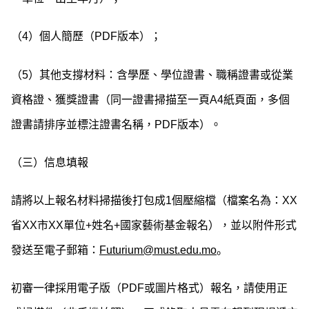
（4）個人簡歷（PDF版本）；
（5）其他支撐材料：含學歷、學位證書、職稱證書或從業
資格證、獲獎證書（同一證書掃描至一頁A4紙頁面，多個
證書請排序並標注證書名稱，PDF版本）。
（三）信息填報
請將以上報名材料掃描後打包成1個壓縮檔（檔案名為：XX
省XX市XX單位+姓名+國家藝術基金報名），並以附件形式
發送至電子郵箱：
Futurium@must.edu.mo
。
初審一律採用電子版（PDF或圖片格式）報名，請使用正