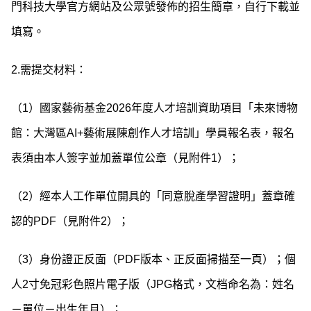
門科技大學官方網站及公眾號發佈的招生簡章，自行下載並
填寫。
2.需提交材料：
（1）國家藝術基金2026年度人才培訓資助項目「未來博物
館：大灣區AI+藝術展陳創作人才培訓」學員報名表，報名
表須由本人簽字並加蓋單位公章（見附件1）；
（2）經本人工作單位開具的「同意脫產學習證明」蓋章確
認的PDF（見附件2）；
（3）身份證正反面（PDF版本、正反面掃描至一頁）；個
人2寸免冠彩色照片電子版（JPG格式，文档命名為：姓名
－單位－出生年月）；