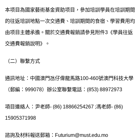
本项目為國家藝術基金資助项目，參加培訓學員在培訓期間
的往返培訓地點一次交通費、培訓期間的食宿、學習費用均
由项目主體承擔。關於交通費報銷請參見附件3《學員往返
交通費報銷說明》。
（二）聯繫方式
通訊地址：中國澳門氹仔偉龍馬路100-460號澳門科技大學
（郵編：999078）辦公室聯繫電話：(853) 88972973
項目連絡人：尹老師- (86) 18866254267 ;馮老師- (86)
15905371998
諮詢及材料報送郵箱：Futurium@must.edu.mo