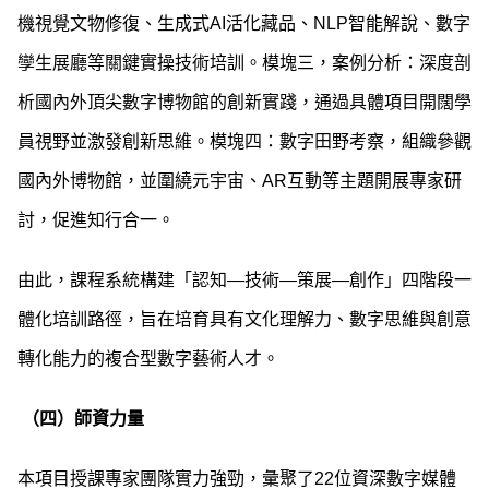
機視覺文物修復、生成式AI活化藏品、NLP智能解說、數字
孿生展廳等關鍵實操技術培訓。模塊三，案例分析：深度剖
析國內外頂尖數字博物館的創新實踐，通過具體項目開闊學
員視野並激發創新思維。模塊四：數字田野考察，組織參觀
國內外博物館，並圍繞元宇宙、AR互動等主題開展專家研
討，促進知行合一。
由此，課程系統構建「認知—技術—策展—創作」四階段一
體化培訓路徑，旨在培育具有文化理解力、數字思維與創意
轉化能力的複合型數字藝術人才。
（四）師資力量
本項目授課專家團隊實力強勁，彙聚了22位資深數字媒體